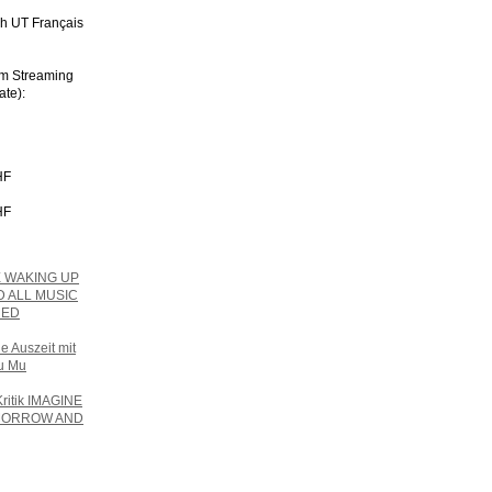
h UT Français
im Streaming
ate):
HF
HF
E WAKING UP
 ALL MUSIC
RED
e Auszeit mit
u Mu
Kritik IMAGINE
MORROW AND