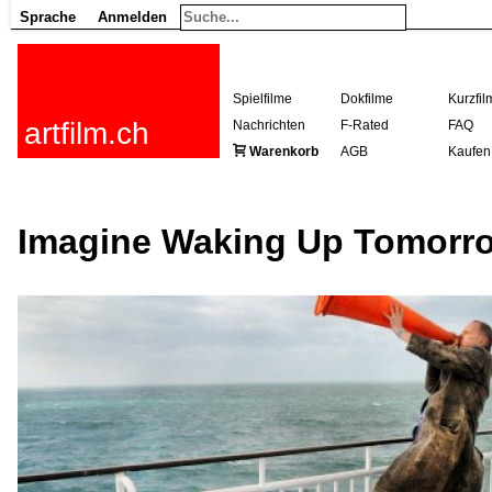
Sprache
Anmelden
Spielfilme
Dokfilme
Kurzfil
artfilm.ch
Nachrichten
F-Rated
FAQ
Warenkorb
AGB
Kaufen
Imagine Waking Up Tomorro
216.73.217.18