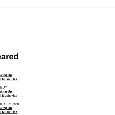
eared
aking Up
l Music Has
h UT -
aking Up
l Music Has
sh UT Deutsch
aking Up
l Music Has