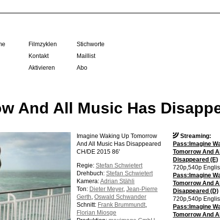
me
Filmzyklen
Stichworte
Kontakt
Maillist
Aktivieren
Abo
w And All Music Has Disapp
Imagine Waking Up Tomorrow
Streaming:
And All Music Has Disappeared
Pass:Imagine W
CH/DE 2015 86'
Tomorrow And Al
Disappeared (E)
Regie:
Stefan Schwietert
720p,540p Englis
Drehbuch:
Stefan Schwietert
Pass:Imagine W
Kamera:
Adrian Stähli
Tomorrow And Al
Ton:
Dieter Meyer
,
Jean-Pierre
Disappeared (D)
Gerth
,
Oswald Schwander
720p,540p Engli
Schnitt:
Frank Brummundt
,
Pass:Imagine W
Florian Miosge
Tomorrow And Al