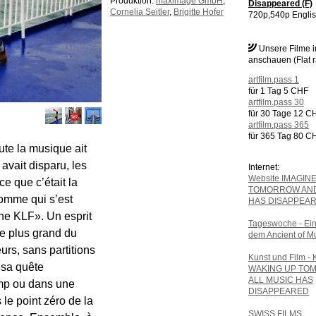
Produktion:
maximage GmbH
,
Disappeared (F)
Cornelia Seitler
,
Brigitte Hofer
720p,540p Englis
Unsere Filme 
anschauen (Flat r
artfilm.pass 1
für 1 Tag 5 CHF
artfilm.pass 30
für 30 Tage 12 C
artfilm.pass 365
für 365 Tag 80 C
ute la musique ait
 avait disparu, les
Internet:
Website IMAGIN
e que c’était la
TOMORROW AND
omme qui s’est
HAS DISAPPEA
The KLF». Un esprit
Tageswoche - Ein
le plus grand du
dem Ancient of M
rs, sans partitions
Kunst und Film - 
 sa quête
WAKING UP TO
ALL MUSIC HAS
mp ou dans une
DISAPPEARED
le point zéro de la
SWISS FILMS