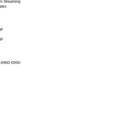
im Streaming
ate):
HF
HF
-A96D-0000-