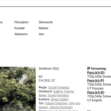
me
Filmzyklen
Stichworte
Kontakt
Maillist
Aktivieren
Abo
Solothurn 2011
Streaming:
Pass:Ich (D)
Ich
720p,540p Deuts
CH 2011 12'
Pass:Ich (F)
720p,540p Schwe
Regie:
David Fonjallaz
UT Français
Drehbuch:
Kathrin Yvonne
Pass:Ich (E)
Bigler
,
David Fonjallaz
720p,540p Schwe
Kamera:
Simon Huber
UT English
Ton:
Fabian Gutscher
,
Jürg von
Allmen
,
Jascha Dormann