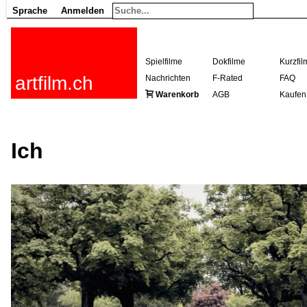
Sprache
Anmelden
Spielfilme
Dokfilme
Kurzfil
artfilm.ch
Nachrichten
F-Rated
FAQ
Warenkorb
AGB
Kaufen
Ich
216.73.216.72