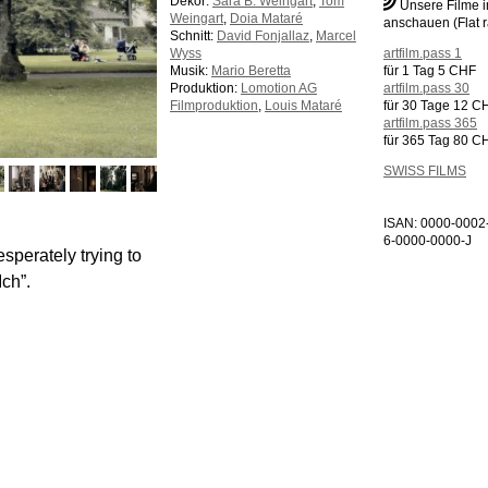
Dekor:
Sara B. Weingart
,
Tom
Unsere Filme 
Weingart
,
Doia Mataré
anschauen (Flat r
Schnitt:
David Fonjallaz
,
Marcel
Wyss
artfilm.pass 1
Musik:
Mario Beretta
für 1 Tag 5 CHF
Produktion:
Lomotion AG
artfilm.pass 30
Filmproduktion
,
Louis Mataré
für 30 Tage 12 C
artfilm.pass 365
für 365 Tag 80 C
SWISS FILMS
ISAN: 0000-0002
6-0000-0000-J
sperately trying to
Ich”.