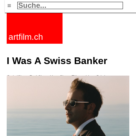
≡
artfilm.ch
I Was A Swiss Banker
Spielfilme
Dokfilme
Kurzfilme
Filmzyklen
Stichworte
Nachrichten
F-Rated
FAQ
Kontakt
Maillist
Warenkorb
AGB
Kaufen
Aktivieren
Abo
216.73.217.36