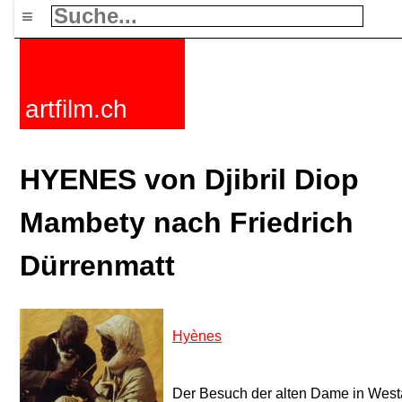
≡
artfilm.ch
HYENES von Djibril Diop
Mambety nach Friedrich
Dürrenmatt
Hyènes
Der Besuch der alten Dame in Westa