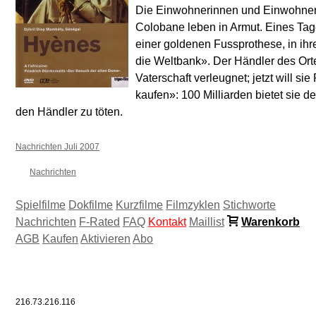
Die Einwohnerinnen und Einwohner 
Colobane leben in Armut. Eines Tag
einer goldenen Fussprothese, in ihre
die Weltbank». Der Händler des Ort
Vaterschaft verleugnet; jetzt will s
kaufen»: 100 Milliarden bietet sie
den Händler zu töten.
Nachrichten Juli 2007
Nachrichten
Spielfilme
Dokfilme
Kurzfilme
Filmzyklen
Stichworte
Nachrichten
F-Rated
FAQ
Kontakt
Maillist
Warenkorb
AGB
Kaufen
Aktivieren
Abo
216.73.216.116