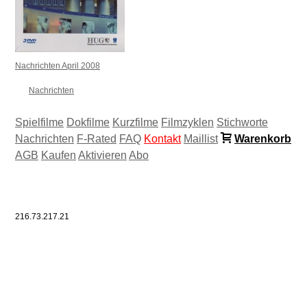
Nachrichten April 2008
Nachrichten
Spielfilme
Dokfilme
Kurzfilme
Filmzyklen
Stichworte
Nachrichten
F-Rated
FAQ
Kontakt
Maillist
Warenkorb
AGB
Kaufen
Aktivieren
Abo
216.73.217.21