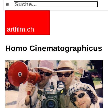
≡
artfilm.ch
Homo Cinematographicus
Spielfilme
Dokfilme
Kurzfilme
Filmzyklen
Stichworte
Nachrichten
F-Rated
FAQ
Kontakt
Maillist
Warenkorb
AGB
Kaufen
Aktivieren
Abo
216.73.216.138