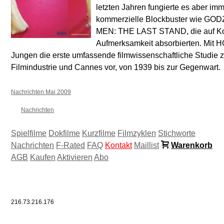
letzten Jahren fungierte es aber imm
kommerzielle Blockbuster wie G
MEN: THE LAST STAND, die auf Kos
Aufmerksamkeit absorbierten. Mit
Jungen die erste umfassende filmwissenschaftliche Studie
Filmindustrie und Cannes vor, von 1939 bis zur Gegenwart.
Nachrichten Mai 2009
Nachrichten
Spielfilme
Dokfilme
Kurzfilme
Filmzyklen
Stichworte
Nachrichten
F-Rated
FAQ
Kontakt
Maillist
Warenkorb
AGB
Kaufen
Aktivieren
Abo
216.73.216.176