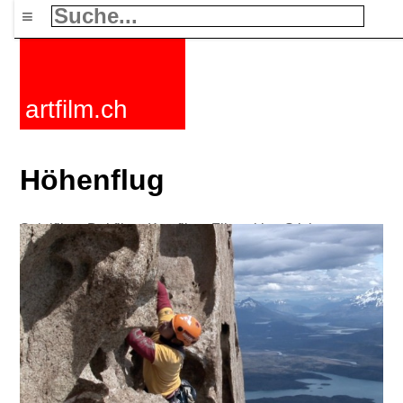
≡
artfilm.ch
Höhenflug
Spielfilme
Dokfilme
Kurzfilme
Filmzyklen
Stichworte
Nachrichten
F-Rated
FAQ
Kontakt
Maillist
Warenkorb
AGB
Kaufen
Aktivieren
Abo
216.73.217.115