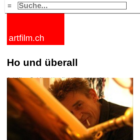
≡
artfilm.ch
Ho und überall
Spielfilme
Dokfilme
Kurzfilme
Filmzyklen
Stichworte
Nachrichten
F-Rated
FAQ
Kontakt
Maillist
Warenkorb
AGB
Kaufen
Aktivieren
Abo
216.73.216.216