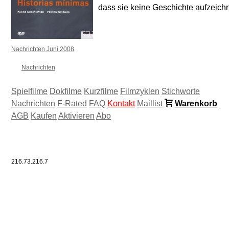
dass sie keine Geschichte aufzeich
Nachrichten Juni 2008
Nachrichten
Spielfilme
Dokfilme
Kurzfilme
Filmzyklen
Stichworte
Nachrichten
F-Rated
FAQ
Kontakt
Maillist
Warenkorb
AGB
Kaufen
Aktivieren
Abo
216.73.216.7