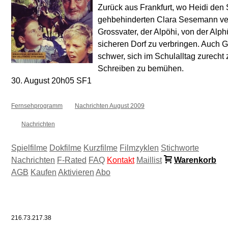
Zurück aus Frankfurt, wo Heidi den
gehbehinderten Clara Sesemann verb
Grossvater, der Alpöhi, von der Alph
sicheren Dorf zu verbringen. Auch Gei
schwer, sich im Schulalltag zurecht
Schreiben zu bemühen.
30. August 20h05 SF1
Fernsehprogramm
Nachrichten August 2009
Nachrichten
Spielfilme
Dokfilme
Kurzfilme
Filmzyklen
Stichworte
Nachrichten
F-Rated
FAQ
Kontakt
Maillist
Warenkorb
AGB
Kaufen
Aktivieren
Abo
216.73.217.38