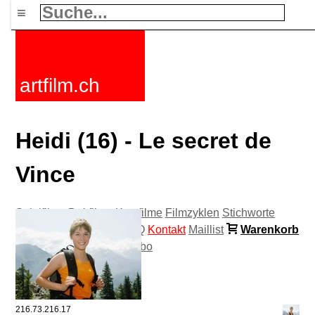
≡
artfilm.ch
Heidi (16) - Le secret de
Vince
Spielfilme
Dokfilme
Kurzfilme
Filmzyklen
Stichworte
Nachrichten
F-Rated
FAQ
Kontakt
Maillist
Warenkorb
AGB
Kaufen
Aktivieren
Abo
216.73.216.17