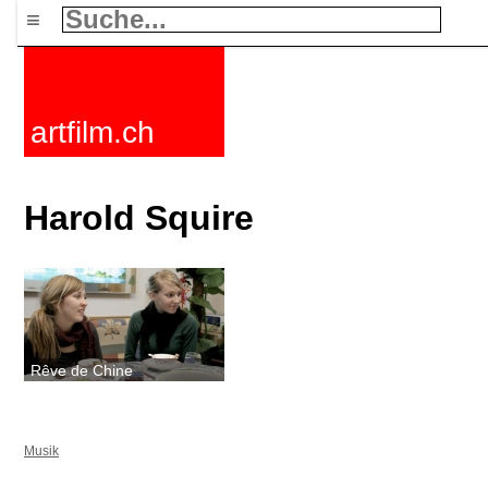
≡
artfilm.ch
Harold Squire
Rêve de Chine
Musik