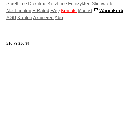
Spielfilme
Dokfilme
Kurzfilme
Filmzyklen
Stichworte
Nachrichten
F-Rated
FAQ
Kontakt
Maillist
Warenkorb
AGB
Kaufen
Aktivieren
Abo
216.73.216.39