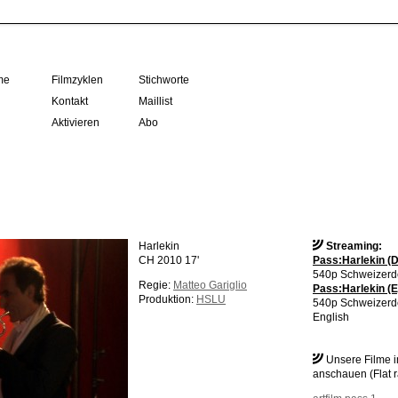
me
Filmzyklen
Stichworte
Kontakt
Maillist
Aktivieren
Abo
Harlekin
Streaming:
CH 2010 17'
Pass:Harlekin (D
540p Schweizerd
Regie:
Matteo Gariglio
Pass:Harlekin (E
Produktion:
HSLU
540p Schweizerd
English
Unsere Filme 
anschauen (Flat r