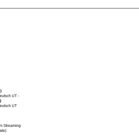
)
eutsch UT -
)
eutsch UT
im Streaming
ate):