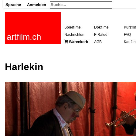
Sprache
Anmelden
Spielfilme
Dokfilme
Kurzfil
artfilm.ch
Nachrichten
F-Rated
FAQ
Warenkorb
AGB
Kaufen
Harlekin
216.73.216.4