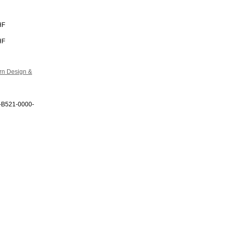
HF
HF
rn Design &
-B521-0000-