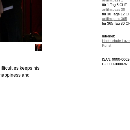
artfilm.pass 1
für 1 Tag 5 CHF
artfilm.pass 30
für 30 Tage 12 C
artfilm.pass 365
für 365 Tag 80 C
Internet:
Hochschule Luze
Kunst
ISAN: 0000-0002
E-0000-0000-W
fficulties keeps his
 happiness and