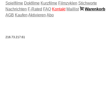
Spielfilme
Dokfilme
Kurzfilme
Filmzyklen
Stichworte
Nachrichten
F-Rated
FAQ
Kontakt
Maillist
Warenkorb
AGB
Kaufen
Aktivieren
Abo
216.73.217.61