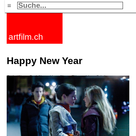
≡
artfilm.ch
Happy New Year
Spielfilme
Dokfilme
Kurzfilme
Filmzyklen
Stichworte
Nachrichten
F-Rated
FAQ
Kontakt
Maillist
Warenkorb
AGB
Kaufen
Aktivieren
Abo
216.73.216.62