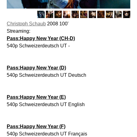
Christoph Schaub
2008 100'
Streaming:
Pass:Happy New Year (CH-D)
540p Schweizerdeutsch UT -
Pass:Happy New Year (D)
540p Schweizerdeutsch UT Deutsch
Pass:Happy New Year (E)
540p Schweizerdeutsch UT English
Pass:Happy New Year (F)
540p Schweizerdeutsch UT Français