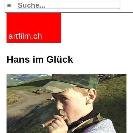
≡
artfilm.ch
Hans im Glück
Spielfilme
Dokfilme
Kurzfilme
Filmzyklen
Stichworte
Nachrichten
F-Rated
FAQ
Kontakt
Maillist
Warenkorb
AGB
Kaufen
Aktivieren
Abo
216.73.217.177