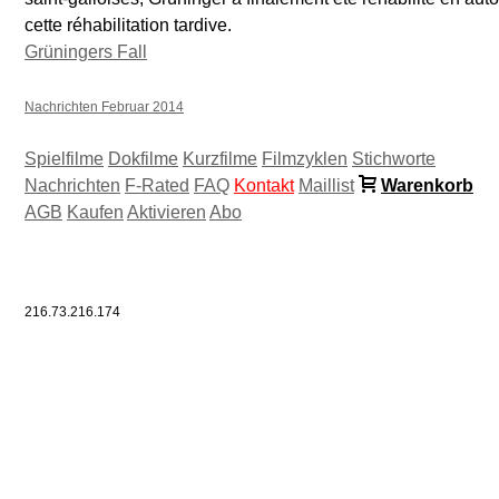
cette réhabilitation tardive.
Grüningers Fall
Nachrichten Februar 2014
Spielfilme
Dokfilme
Kurzfilme
Filmzyklen
Stichworte
Nachrichten
F-Rated
FAQ
Kontakt
Maillist
Warenkorb
AGB
Kaufen
Aktivieren
Abo
216.73.216.174