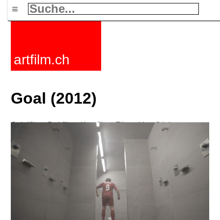
≡
artfilm.ch
Goal (2012)
Spielfilme
Dokfilme
Kurzfilme
Filmzyklen
Stichworte
Nachrichten
F-Rated
FAQ
Kontakt
Maillist
Warenkorb
AGB
Kaufen
Aktivieren
Abo
216.73.216.243