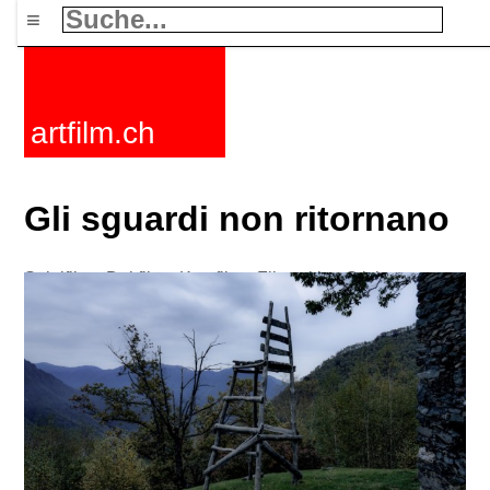
≡
artfilm.ch
Gli sguardi non ritornano
Spielfilme
Dokfilme
Kurzfilme
Filmzyklen
Stichworte
Nachrichten
F-Rated
FAQ
Kontakt
Maillist
Warenkorb
AGB
Kaufen
Aktivieren
Abo
216.73.216.21