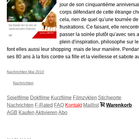
jour de son cinquantième anniversair
corps défendant de cette étrange cho
cela, rien de quel qu'une tournée de 
frustrations. Ce faisant, elle rencon
passer la soirée plutôt qu'avec ses am
plein d'inspiration, philosophe sur 
font elles aussi leur shopping  mais de leur manière. Pendan
ses 80 ans à la fois contre sa fille et la vieillesse et sabote 
Nachrichten Mai 2010
Nachrichten
Spielfilme
Dokfilme
Kurzfilme
Filmzyklen
Stichworte
Nachrichten
F-Rated
FAQ
Kontakt
Maillist
Warenkorb
AGB
Kaufen
Aktivieren
Abo