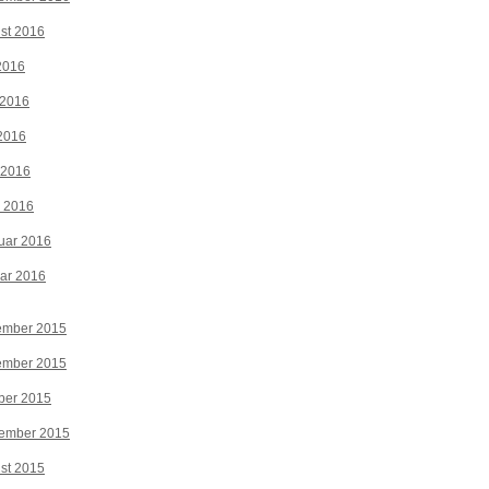
st 2016
 2016
 2016
2016
 2016
z 2016
uar 2016
ar 2016
ember 2015
ember 2015
ber 2015
tember 2015
st 2015