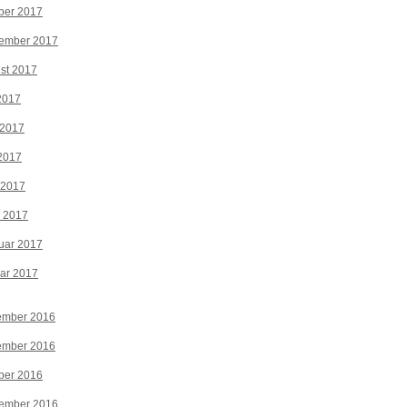
ber 2017
tember 2017
st 2017
 2017
 2017
2017
 2017
z 2017
uar 2017
ar 2017
ember 2016
ember 2016
ber 2016
tember 2016