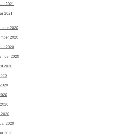
uar 2021
ar 2021
ember 2020
ember 2020
ber 2020
tember 2020
st 2020
 2020
 2020
2020
 2020
z 2020
uar 2020
ar 2020