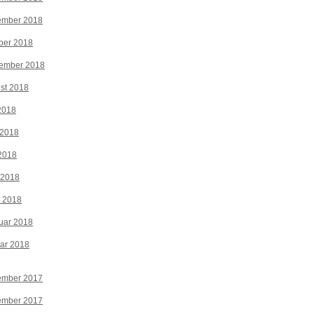
ember 2018
ber 2018
tember 2018
st 2018
 2018
 2018
2018
 2018
z 2018
uar 2018
ar 2018
ember 2017
ember 2017