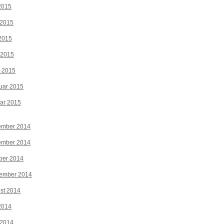
 2015
 2015
2015
 2015
z 2015
uar 2015
ar 2015
ember 2014
ember 2014
ber 2014
tember 2014
st 2014
 2014
 2014