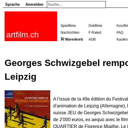
Sprache
Anmelden
Spielfilme
Dokfilme
Kurzfil
artfilm.ch
Nachrichten
F-Rated
FAQ
Warenkorb
AGB
Kaufen
Georges Schwizgebel rempo
Leipzig
A l'issue de la 49e édition du Festiva
d'animation de Leipzig (Allemagne), 
suisse JEU de Georges Schwizgebel
de 2'000 euros, ex aequo avec le f
QUARTIER de Florence Miailhe. Le ju