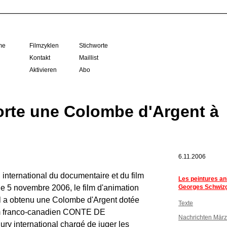
me
Filmzyklen
Stichworte
Kontakt
Maillist
Aktivieren
Abo
rte une Colombe d'Argent à
6.11.2006
l international du documentaire et du film
Les peintures a
le 5 novembre 2006, le film d'animation
Georges Schwiz
 a obtenu une Colombe d'Argent dotée
Texte
ilm franco-canadien CONTE DE
Nachrichten Mär
ry international chargé de juger les