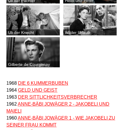
Uli der Pächter
Heidi und Peter
Uli der Knecht
Wilder Urlaub
Gilberte de Courgenay
1968
DIE 6 KUMMERBUBEN
1964
GELD UND GEIST
1963
DER SITTLICHKEITSVERBRECHER
1962
ANNE-BÄBI JOWÄGER 2 - JAKOBELI UND
MAIELI
1960
ANNE-BÄBI JOWÄGER 1 - WIE JAKOBELI ZU
SEINER FRAU KOMMT