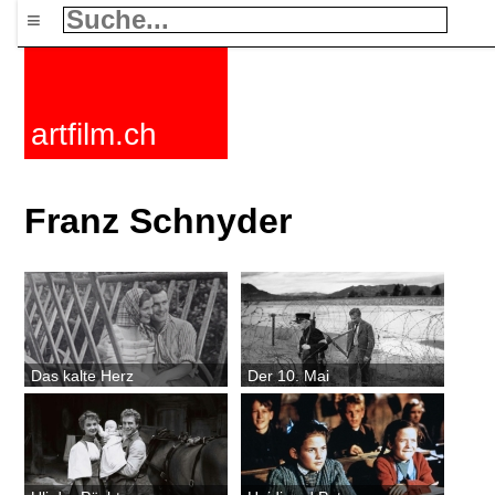
≡
artfilm.ch
Franz Schnyder
Das kalte Herz
Der 10. Mai