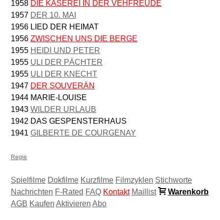
1958
DIE KÄSEREI IN DER VEHFREUDE
1957
DER 10. MAI
1956 LIED DER HEIMAT
1956
ZWISCHEN UNS DIE BERGE
1955
HEIDI UND PETER
1955
ULI DER PÄCHTER
1955
ULI DER KNECHT
1947
DER SOUVERÄN
1944 MARIE-LOUISE
1943
WILDER URLAUB
1942 DAS GESPENSTERHAUS
1941
GILBERTE DE COURGENAY
Regie
Spielfilme
Dokfilme
Kurzfilme
Filmzyklen
Stichworte
Nachrichten
F-Rated
FAQ
Kontakt
Maillist
Warenkorb
AGB
Kaufen
Aktivieren
Abo