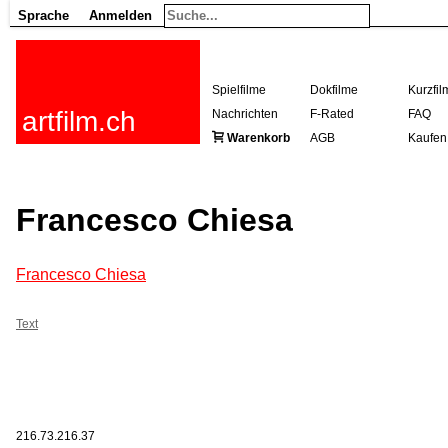
Sprache
Anmelden
Spielfilme
Dokfilme
Kurzfil
artfilm.ch
Nachrichten
F-Rated
FAQ
Warenkorb
AGB
Kaufen
Francesco Chiesa
Francesco Chiesa
Text
216.73.216.37