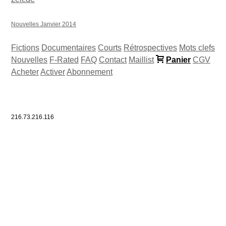
Nouvelles Janvier 2014
Fictions
Documentaires
Courts
Rétrospectives
Mots clefs
Nouvelles
F-Rated
FAQ
Contact
Maillist
Panier
CGV
Acheter
Activer
Abonnement
216.73.216.116