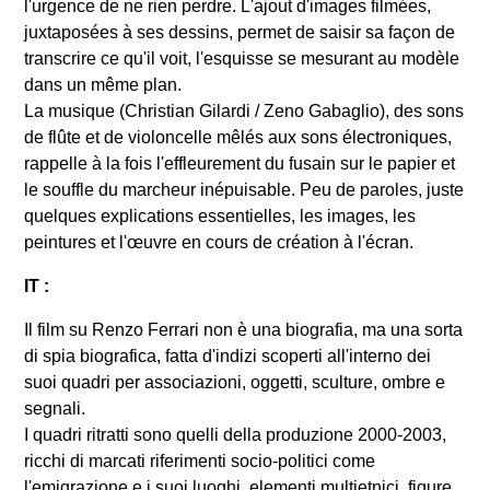
l'urgence de ne rien perdre. L'ajout d'images filmées,
juxtaposées à ses dessins, permet de saisir sa façon de
transcrire ce qu'il voit, l'esquisse se mesurant au modèle
dans un même plan.
La musique (Christian Gilardi / Zeno Gabaglio), des sons
de flûte et de violoncelle mêlés aux sons électroniques,
rappelle à la fois l'effleurement du fusain sur le papier et
le souffle du marcheur inépuisable. Peu de paroles, juste
quelques explications essentielles, les images, les
peintures et l'œuvre en cours de création à l'écran.
IT :
Il film su Renzo Ferrari non è una biografia, ma una sorta
di spia biografica, fatta d'indizi scoperti all'interno dei
suoi quadri per associazioni, oggetti, sculture, ombre e
segnali.
I quadri ritratti sono quelli della produzione 2000-2003,
ricchi di marcati riferimenti socio-politici come
l'emigrazione e i suoi luoghi, elementi multietnici, figure