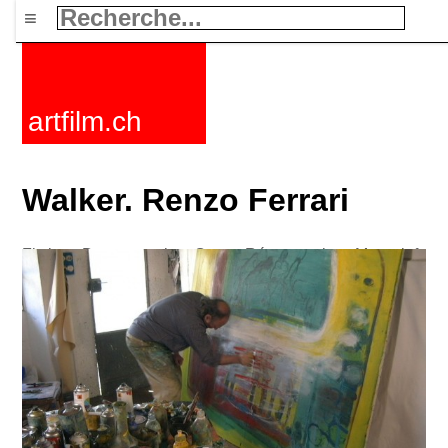
≡
artfilm.ch
Walker. Renzo Ferrari
Fictions
Documentaires
Courts
Rétrospectives
Mots clefs
Nouvelles
F-Rated
FAQ
Contact
Maillist
Panier
CGV
Acheter
Activer
Abonnement
216.73.216.173