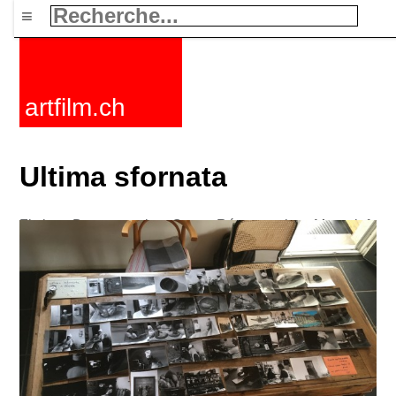
≡
artfilm.ch
Ultima sfornata
Fictions
Documentaires
Courts
Rétrospectives
Mots clefs
Nouvelles
F-Rated
FAQ
Contact
Maillist
Panier
CGV
Acheter
Activer
Abonnement
216.73.216.31