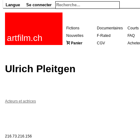
Langue
Se connecter
Fictions
Documentaires
Courts
artfilm.ch
Nouvelles
F-Rated
FAQ
Panier
CGV
Achete
Ulrich Pleitgen
Acteurs et actrices
216.73.216.156