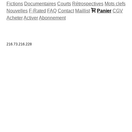
Fictions
Documentaires
Courts
Rétrospectives
Mots clefs
Nouvelles
F-Rated
FAQ
Contact
Maillist
Panier
CGV
Acheter
Activer
Abonnement
216.73.216.228