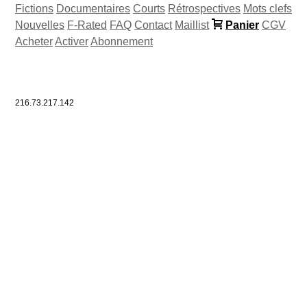
Fictions
Documentaires
Courts
Rétrospectives
Mots clefs
Nouvelles
F-Rated
FAQ
Contact
Maillist
Panier
CGV
Acheter
Activer
Abonnement
216.73.217.142