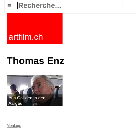
≡
artfilm.ch
Thomas Enz
Aus Galizien in den
Aargau
Montage