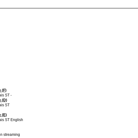
 (F)
is ST -
 (D)
ais ST
 (E)
is ST English
 en streaming