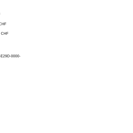
F
 CHF
0 CHF
-E29D-0000-