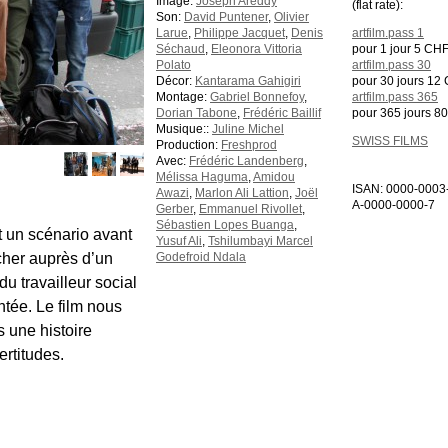
Image:
Joseph Areddy
(flat rate):
Son:
David Puntener
,
Olivier
Larue
,
Philippe Jacquet
,
Denis
artfilm.pass 1
Séchaud
,
Eleonora Vittoria
pour 1 jour 5 CH
Polato
artfilm.pass 30
Décor:
Kantarama Gahigiri
pour 30 jours 12
Montage:
Gabriel Bonnefoy
,
artfilm.pass 365
Dorian Tabone
,
Frédéric Baillif
pour 365 jours 8
Musique::
Juline Michel
SWISS FILMS
Production:
Freshprod
Avec:
Frédéric Landenberg
,
Mélissa Haguma
,
Amidou
ISAN: 0000-0003
Awazi
,
Marlon Ali Lattion
,
Joël
A-0000-0000-7
Gerber
,
Emmanuel Rivollet
,
Sébastien Lopes Buanga
,
t un scénario avant
Yusuf Ali
,
Tshilumbayi Marcel
cher auprès d’un
Godefroid Ndala
u travailleur social
ntée. Le film nous
 une histoire
rtitudes.