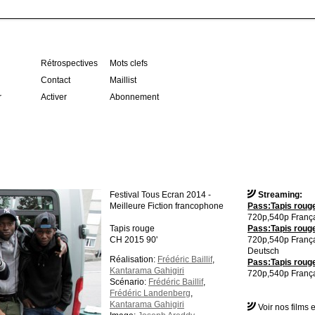
Rétrospectives
Mots clefs
Contact
Maillist
r
Activer
Abonnement
Festival Tous Ecran 2014 -
Streaming:
Meilleure Fiction francophone
Pass:Tapis rouge
720p,540p França
Tapis rouge
Pass:Tapis rouge
CH 2015 90'
720p,540p Franç
Deutsch
Réalisation:
Frédéric Baillif
,
Pass:Tapis rouge
Kantarama Gahigiri
720p,540p França
Scénario:
Frédéric Baillif
,
Frédéric Landenberg
,
Kantarama Gahigiri
Voir nos films