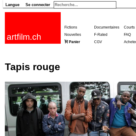
Langue
Se connecter
Fictions
Documentaires
Courts
artfilm.ch
Nouvelles
F-Rated
FAQ
Panier
CGV
Achete
Tapis rouge
216.73.216.61