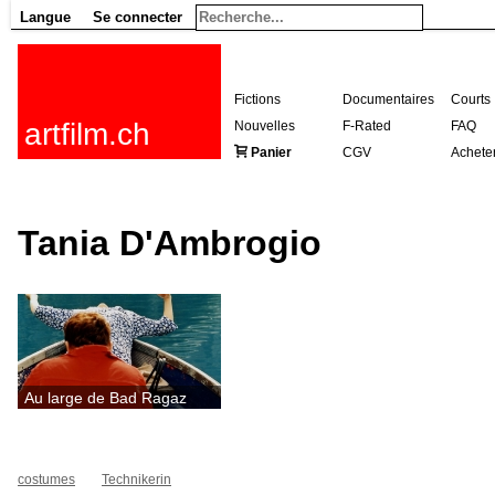
Langue
Se connecter
Fictions
Documentaires
Courts
artfilm.ch
Nouvelles
F-Rated
FAQ
Panier
CGV
Achete
Tania D'Ambrogio
Au large de Bad Ragaz
costumes
Technikerin