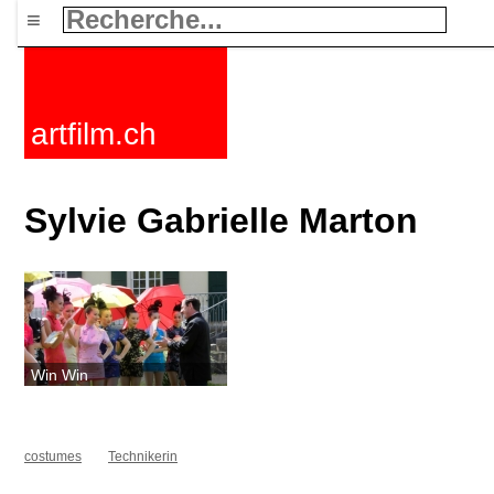
≡
artfilm.ch
Sylvie Gabrielle Marton
Win Win
costumes
Technikerin