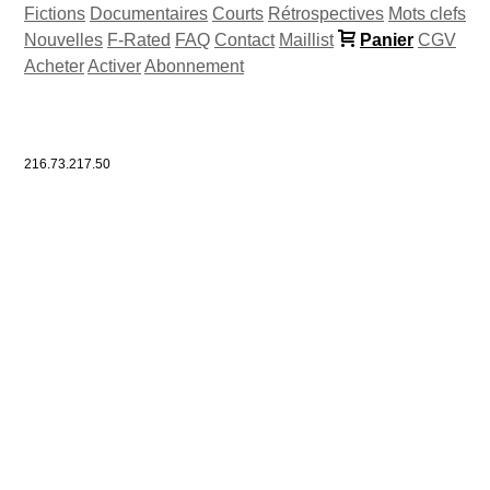
Fictions
Documentaires
Courts
Rétrospectives
Mots clefs
Nouvelles
F-Rated
FAQ
Contact
Maillist
Panier
CGV
Acheter
Activer
Abonnement
216.73.217.50