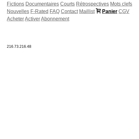
Fictions
Documentaires
Courts
Rétrospectives
Mots clefs
Nouvelles
F-Rated
FAQ
Contact
Maillist
Panier
CGV
Acheter
Activer
Abonnement
216.73.216.48