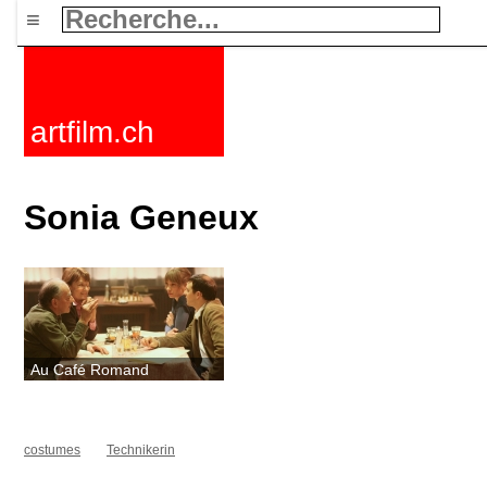
≡
artfilm.ch
Sonia Geneux
Au Café Romand
costumes
Technikerin