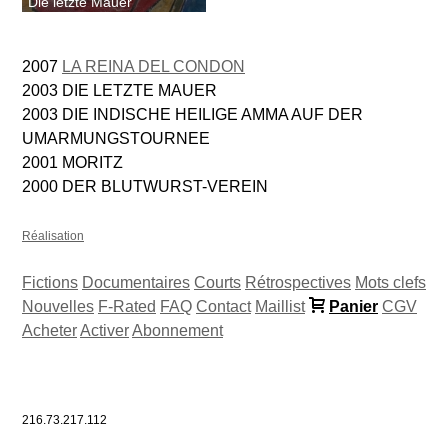
Die letzte Mauer
2007
LA REINA DEL CONDON
2003 DIE LETZTE MAUER
2003 DIE INDISCHE HEILIGE AMMA AUF DER
UMARMUNGSTOURNEE
2001 MORITZ
2000 DER BLUTWURST-VEREIN
Réalisation
Fictions
Documentaires
Courts
Rétrospectives
Mots clefs
Nouvelles
F-Rated
FAQ
Contact
Maillist
Panier
CGV
Acheter
Activer
Abonnement
216.73.217.112