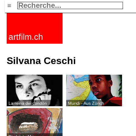
≡
artfilm.ch
Silvana Ceschi
La reina del condón
Muridi - Aus Zürich