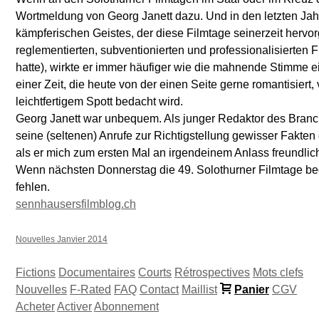
Wortmeldung von Georg Janett dazu. Und in den letzten J
kämpferischen Geistes, der diese Filmtage seinerzeit hervo
reglementierten, subventionierten und professionalisierten 
hatte), wirkte er immer häufiger wie die mahnende Stimme e
einer Zeit, die heute von der einen Seite gerne romantisiert
leichtfertigem Spott bedacht wird.
Georg Janett war unbequem. Als junger Redaktor des Branche
seine (seltenen) Anrufe zur Richtigstellung gewisser Fakten
als er mich zum ersten Mal an irgendeinem Anlass freundlic
Wenn nächsten Donnerstag die 49. Solothurner Filmtage be
fehlen.
sennhausersfilmblog.ch
Nouvelles Janvier 2014
Fictions
Documentaires
Courts
Rétrospectives
Mots clefs
Nouvelles
F-Rated
FAQ
Contact
Maillist
Panier
CGV
Acheter
Activer
Abonnement