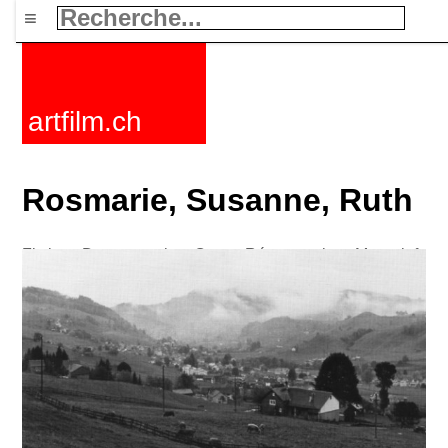
≡
artfilm.ch
Rosmarie, Susanne, Ruth
Fictions
Documentaires
Courts
Rétrospectives
Mots clefs
Nouvelles
F-Rated
FAQ
Contact
Maillist
Panier
CGV
Acheter
Activer
Abonnement
216.73.216.33