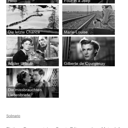
Heidi
Four in a Jeep
Die letzte Chance
Marie-Louise
Wilder Urlaub
Gilberte de Courgenay
Die missbrauchten
Liebesbriefe
Scénario