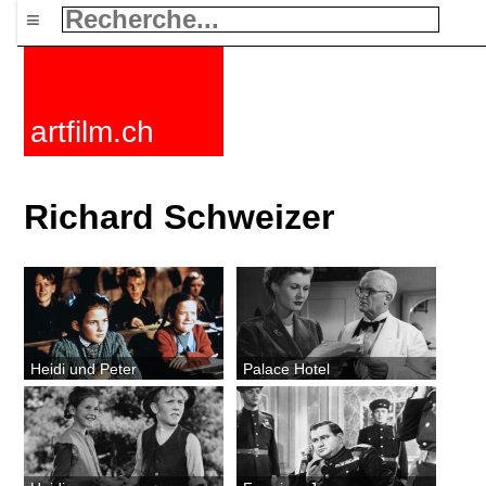
≡
artfilm.ch
Richard Schweizer
Heidi und Peter
Palace Hotel