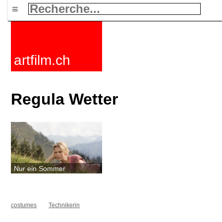
≡
artfilm.ch
Regula Wetter
Nur ein Sommer
costumes
Technikerin