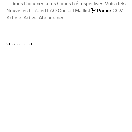
Fictions
Documentaires
Courts
Rétrospectives
Mots clefs
Nouvelles
F-Rated
FAQ
Contact
Maillist
Panier
CGV
Acheter
Activer
Abonnement
216.73.216.150