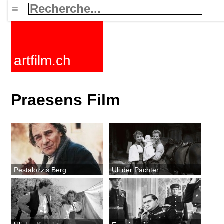
≡
artfilm.ch
Praesens Film
Pestalozzis Berg
Uli der Pächter