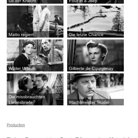
Uli der Knecht
Four in a Jeep
Matto regiert
Die letzte Chance
Wilder Urlaub
Gilberte de Courgenay
Die missbrauchten
Liebesbriefe
Wachtmeister Studer
Production