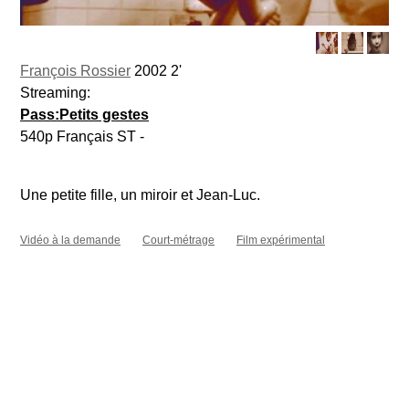
François Rossier
2002 2'
Streaming:
Pass:Petits gestes
540p Français ST -
Une petite fille, un miroir et Jean-Luc.
Vidéo à la demande
Court-métrage
Film expérimental