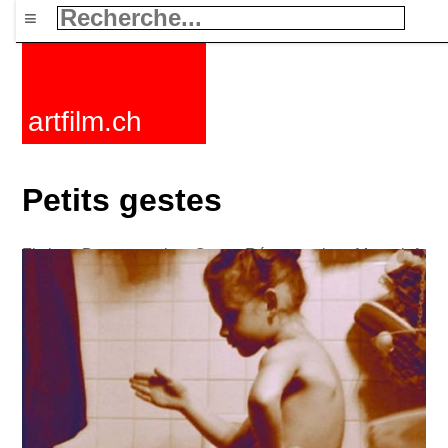
≡
artfilm.ch
Petits gestes
Fictions
Documentaires
Courts
Rétrospectives
Mots clefs
Nouvelles
F-Rated
FAQ
Contact
Maillist
Panier
CGV
Acheter
Activer
Abonnement
216.73.216.123