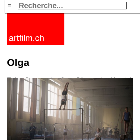
≡
artfilm.ch
Olga
Fictions
Documentaires
Courts
Rétrospectives
Mots clefs
Nouvelles
F-Rated
FAQ
Contact
Maillist
Panier
CGV
Acheter
Activer
Abonnement
216.73.216.186