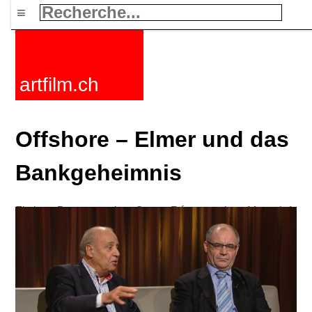
≡
artfilm.ch
Offshore – Elmer und das
Bankgeheimnis
Fictions
Documentaires
Courts
Rétrospectives
Mots clefs
Nouvelles
F-Rated
FAQ
Contact
Maillist
Panier
CGV
Acheter
Activer
Abonnement
216.73.217.103