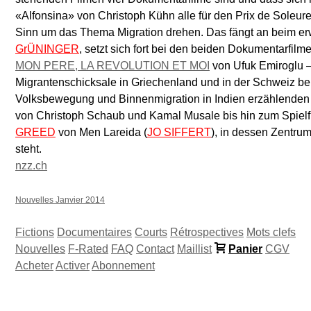
«Alfonsina» von Christoph Kühn alle für den Prix de Soleur
Sinn um das Thema Migration drehen. Das fängt an beim er
GrÜNINGER
, setzt sich fort bei den beiden Dokumentarfil
MON PERE, LA REVOLUTION ET MOI
von Ufuk Emiroglu –
Migrantenschicksale in Griechenland und in der Schweiz bel
Volksbewegung und Binnenmigration in Indien erzählende
von Christoph Schaub und Kamal Musale bis hin zum Spiel
GREED
von Men Lareida (
JO SIFFERT
), in dessen Zentrum
steht.
nzz.ch
Nouvelles Janvier 2014
Fictions
Documentaires
Courts
Rétrospectives
Mots clefs
Nouvelles
F-Rated
FAQ
Contact
Maillist
Panier
CGV
Acheter
Activer
Abonnement