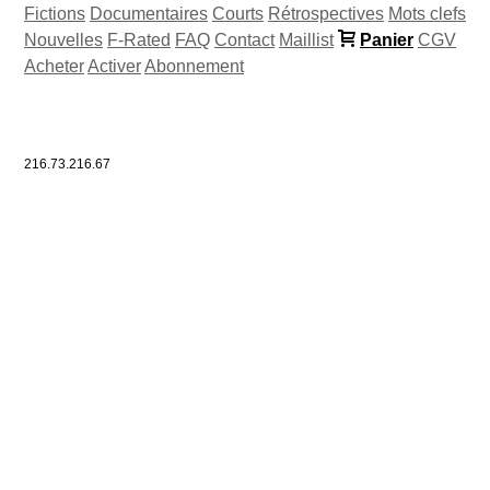
Fictions
Documentaires
Courts
Rétrospectives
Mots clefs
Nouvelles
F-Rated
FAQ
Contact
Maillist
Panier
CGV
Acheter
Activer
Abonnement
216.73.216.67