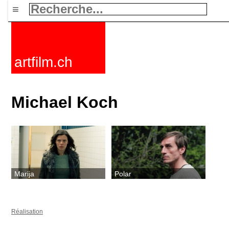
≡
artfilm.ch
Michael Koch
Marija
Polar
Réalisation