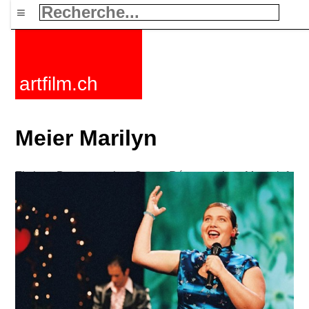
≡
artfilm.ch
Meier Marilyn
Fictions
Documentaires
Courts
Rétrospectives
Mots clefs
Nouvelles
F-Rated
FAQ
Contact
Maillist
Panier
CGV
Acheter
Activer
Abonnement
216.73.216.63