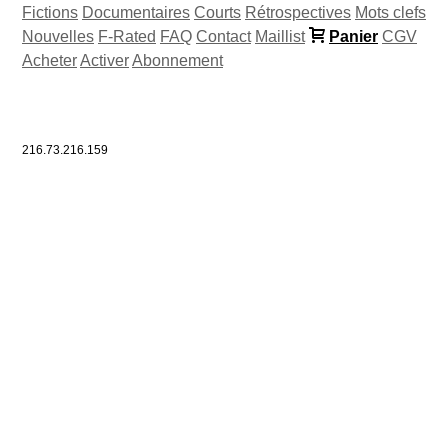
Fictions
Documentaires
Courts
Rétrospectives
Mots clefs
Nouvelles
F-Rated
FAQ
Contact
Maillist
Panier
CGV
Acheter
Activer
Abonnement
216.73.216.159