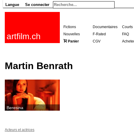
Langue
Se connecter
Fictions
Documentaires
Courts
artfilm.ch
Nouvelles
F-Rated
FAQ
Panier
CGV
Achete
Martin Benrath
Beresina
Acteurs et actrices