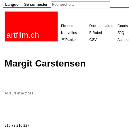
Langue
Se connecter
Fictions
Documentaires
Courts
artfilm.ch
Nouvelles
F-Rated
FAQ
Panier
CGV
Achete
Margit Carstensen
Acteurs et actrices
216.73.216.227