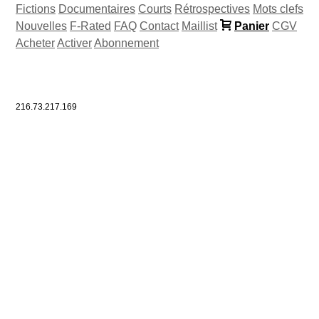
Fictions
Documentaires
Courts
Rétrospectives
Mots clefs
Nouvelles
F-Rated
FAQ
Contact
Maillist
Panier
CGV
Acheter
Activer
Abonnement
216.73.217.169